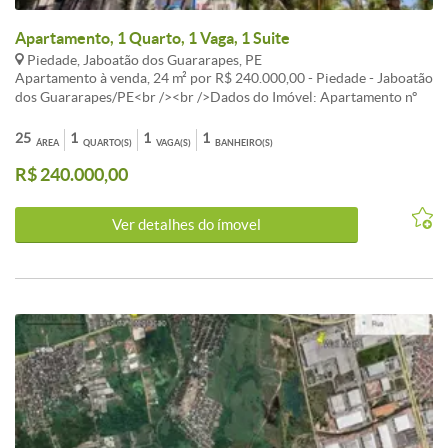
Apartamento, 1 Quarto, 1 Vaga, 1 Suite
Piedade, Jaboatão dos Guararapes, PE
Apartamento à venda, 24 m² por R$ 240.000,00 - Piedade - Jaboatão
dos Guararapes/PE<br /><br />Dados do Imóvel: Apartamento nº
1906, situado no 23º pavimento elevado do Edifício CAESAR
TOWERS DOUBLE REVERSE FLAT, sito à Avenida Beira Mar, nº 550,
25
1
1
1
ÁREA
QUARTO(S)
VAGA(S)
BANHEIRO(S)
em Piedade, deste município, composto de quarto, sanitário,
R$ 240.000,00
vestíbulo e varanda, com a área total de construção de 53,90m²,
sendo 28,91m² de área privativa, 24,99m² de área comum, e fração
ideal do terreno de 7,19m², sendo 3,90m² de terreno próprio e
Ver detalhes do ímovel
3,29m²<br /><br />