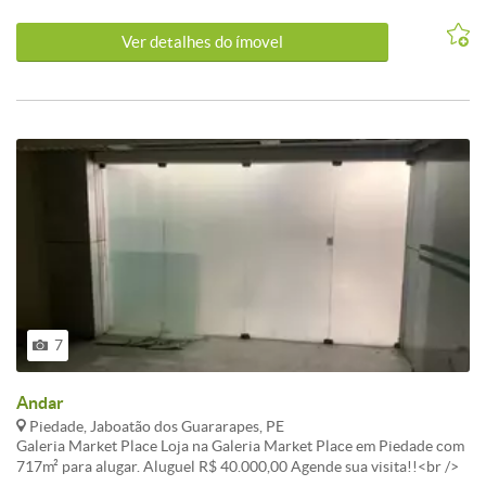
na cerâmica.<br /><br /><br />nascente.<br /><br /><br />portão
automático.<br /><br /><br />garagem frontal.<br /><br /><br
Ver detalhes do ímovel
/>todo gradeado.<br /><br />
7
Andar
Piedade, Jaboatão dos Guararapes, PE
Galeria Market Place Loja na Galeria Market Place em Piedade com
717m² para alugar. Aluguel R$ 40.000,00 Agende sua visita!!<br />