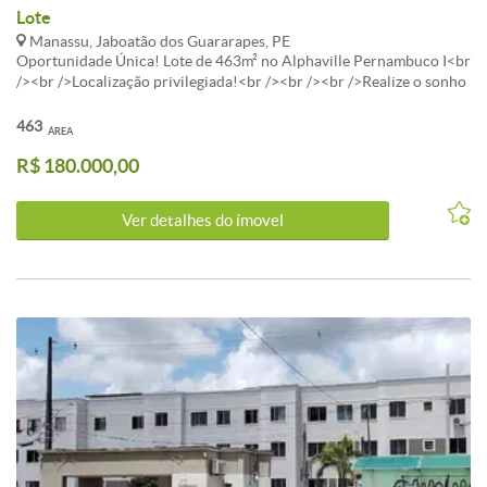
Lote
Manassu, Jaboatão dos Guararapes, PE
Oportunidade Única! Lote de 463m² no Alphaville Pernambuco I<br
/><br />Localização privilegiada!<br /><br /><br />Realize o sonho
de morar e investir em um dos condomínios mais desejados da
região!<br /><br />Lote espaçoso de 463m², no prestigiado
463
ÁREA
Alphaville Pernambuco I, é perfeito para quem busca segurança,
R$ 180.000,00
conforto e qualidade de vida.<br /><br /><br /> Topografia
favorável para construção<br /><br /> Condomínio de alto padrão
com infraestrutura completa
Ver detalhes do ímovel