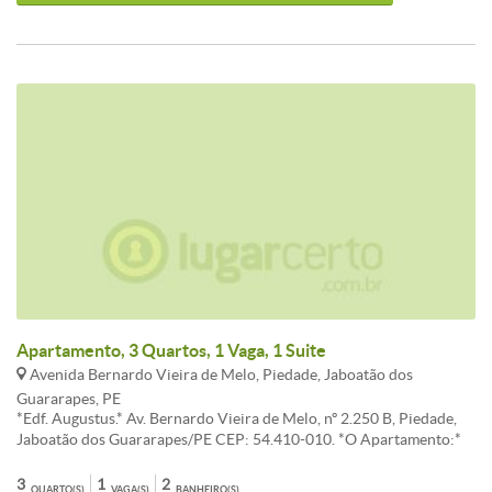
Ferreira | Corretor de Imóveis Creci 11.016/PE 7ª Região (81)
98707.8787 Me Chama no Whatsapp por esse link direto:
https://whats.link/adrianoferreira0-Cod:AFAP20014
Apartamento, 3 Quartos, 1 Vaga, 1 Suite
Avenida Bernardo Vieira de Melo, Piedade, Jaboatão dos
Guararapes, PE
*Edf. Augustus.* Av. Bernardo Vieira de Melo, nº 2.250 B, Piedade,
Jaboatão dos Guararapes/PE CEP: 54.410-010. *O Apartamento:*
140 m² | 3 Quartos sendo 1 suíte | WC Social | Sala para 2 ambientes
| Varanda | Área de Serviço | Cerâmica em todo o apartamento |
3
1
2
QUARTO(S)
VAGA(S)
BANHEIRO(S)