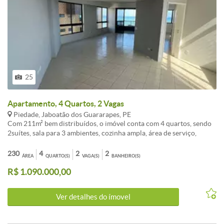
25
Apartamento, 4 Quartos, 2 Vagas
Piedade, Jaboatão dos Guararapes, PE
Com 211m² bem distribuídos, o imóvel conta com 4 quartos, sendo
2suítes, sala para 3 ambientes, cozinha ampla, área de serviço,
dependência completa e uma varanda como vista para o mar
perfeita para momentos de lazer e descanso. O apartamento é
230
4
2
2
ÁREA
QUARTO(S)
VAGA(S)
BANHEIRO(S)
entregue totalmente reformado, com móveis fixos, pronto para
R$ 1.090.000,00
morar, garantindo conforto e praticidade. O edifício oferece lazer
completo para toda a família, com opções que tornam o dia a dia
mais prazeroso, segurança 24h para sua tranquilidade.
Ver detalhes do ímovel