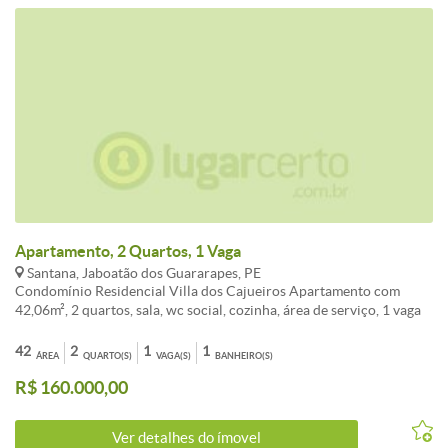
Apartamento, 2 Quartos, 1 Vaga
Santana, Jaboatão dos Guararapes, PE
Condomínio Residencial Villa dos Cajueiros Apartamento com
42,06m², 2 quartos, sala, wc social, cozinha, área de serviço, 1 vaga
de garagem, reformado, piso em porcelanato. Aceita financiamento.
Venda 160.0000 Condomínio aproximadamente R$ 306,51 IPTU
42
2
1
1
ÁREA
QUARTO(S)
VAGA(S)
BANHEIRO(S)
aproximadamente R$ 60,52 Agende sua visita!
R$ 160.000,00
Ver detalhes do ímovel