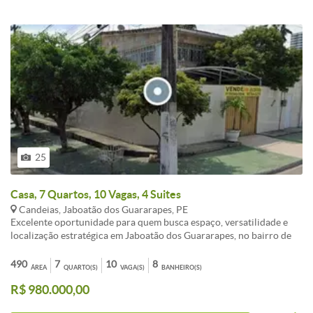
25
Casa, 7 Quartos, 10 Vagas, 4 Suites
Candeias, Jaboatão dos Guararapes, PE
Excelente oportunidade para quem busca espaço, versatilidade e
localização estratégica em Jaboatão dos Guararapes, no bairro de
Candeias. Localização privilegiada Situado em uma região
valorizada, com fácil acesso às principais vias, comércio, serviços e
490
7
10
8
ÁREA
QUARTO(S)
VAGA(S)
BANHEIRO(S)
próximo à praia ideal tanto para moradia quanto para uso
R$ 980.000,00
comercial. Características do Imóvel Área construída: 373 m²
Terreno amplo 7 quartos, sendo 4 suítes 8 banheiros 10 vagas de