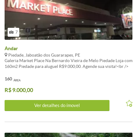
7
Andar
Piedade, Jaboatão dos Guararapes, PE
Galeria Market Place Na Bernardo Vieira de Melo Piedade Loja com
160m2 Piedade para aluguel R$9.000,00. Agende sua visita!<br />
<br />Destaque da semana: Loja / Salão / Ponto Comercial para
alugar localizado(a) em Piedade, Jaboatão dos Guararapes.<br />
160
ÁREA
<br />O imóvel apresenta área total de 160m². Uma excelente
R$ 9.000,00
escolha para quem valoriza localização e qualidade de vida em
Jaboatão dos Guararapes.<br /><br />Entre em contato para mais
detalhes sobre este investimento em Jaboatão dos Guararapes.
Ver detalhes do ímovel