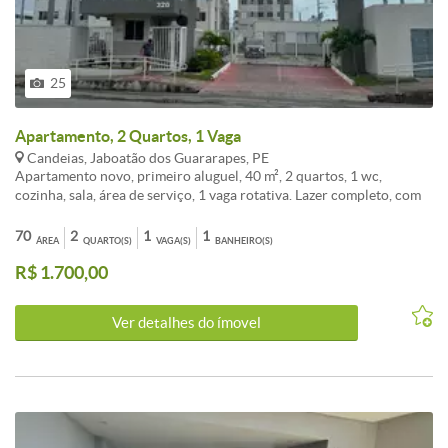
25
Apartamento, 2 Quartos, 1 Vaga
Candeias, Jaboatão dos Guararapes, PE
Apartamento novo, primeiro aluguel, 40 m², 2 quartos, 1 wc,
cozinha, sala, área de serviço, 1 vaga rotativa. Lazer completo, com
piscina, salão de festas, playground, car wash, quadra, bicicletário,
salão de jogos, churrasqueira, parque. Portaria 24 hs. Gás incluso.
70
2
1
1
ÁREA
QUARTO(S)
VAGA(S)
BANHEIRO(S)
Água individual. OBS: SERÁ OBRIGATÓRIO A CONTRATAÇÃO DE
R$ 1.700,00
SEGURO INCÊNDIO NO CONTRATO DE LOCAÇÃO A
SEGURADORA FICA A ESCOLHA DO CLIENTE.
Ver detalhes do ímovel