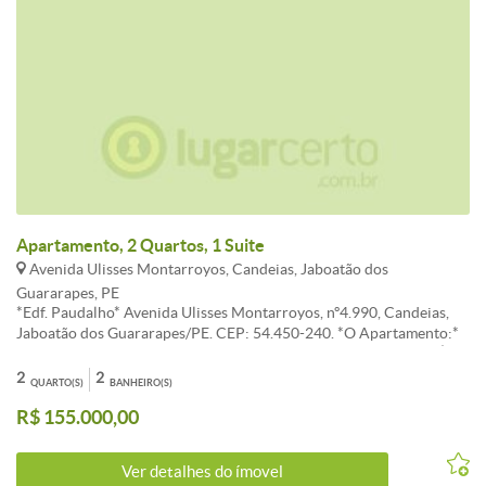
Apartamento, 2 Quartos, 1 Suite
Avenida Ulisses Montarroyos, Candeias, Jaboatão dos
Guararapes, PE
*Edf. Paudalho* Avenida Ulisses Montarroyos, nº4.990, Candeias,
Jaboatão dos Guararapes/PE. CEP: 54.450-240. *O Apartamento:*
82 m² | 02 Quartos sendo 01 Suíte | WC Social | Sala | Cozinha | Área
de Serviço | Dependência de Serviço Completa | 2º Andar | Lateral
2
2
QUARTO(S)
BANHEIRO(S)
Norte. *O Empreendimento:* Ano de Construção: 1989 | 02
R$ 155.000,00
Andares | Sem Elevador | Prédio Caixão | 04 unidades por andar.
*Ponto de Referência:* Em frente à Escola Cristã. *Venda:* R$155
mil. (Não Aceita Financiamento) Taxa de Condomínio: R$230,00.
Ver detalhes do ímovel
IPTU 2023: R$879,00 (cota única) Terreno Próprio. Adriano