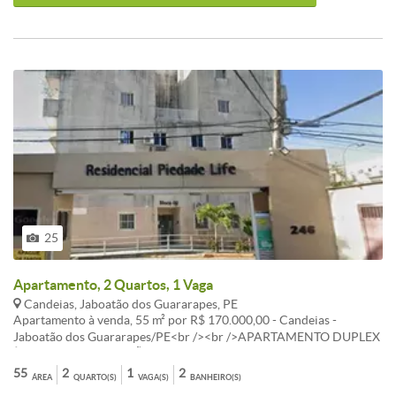
25
Apartamento, 2 Quartos, 1 Vaga
Candeias, Jaboatão dos Guararapes, PE
Apartamento à venda, 55 m² por R$ 170.000,00 - Candeias -
Jaboatão dos Guararapes/PE<br /><br />APARTAMENTO DUPLEX
À VENDA OU LOCAÇÃO CANDEIAS (PIEDADE LIFE)<br /><br />
<br />Excelente oportunidade no Conjunto Habitacional
55
2
1
2
ÁREA
QUARTO(S)
VAGA(S)
BANHEIRO(S)
Residencial Piedade Life, em Candeias Jaboatão dos Guararapes/PE.