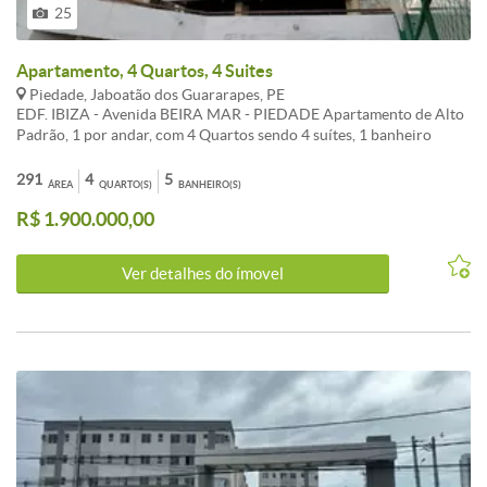
25
Apartamento, 4 Quartos, 4 Suites
Piedade, Jaboatão dos Guararapes, PE
EDF. IBIZA - Avenida BEIRA MAR - PIEDADE Apartamento de Alto
Padrão, 1 por andar, com 4 Quartos sendo 4 suítes, 1 banheiro
social, 3 vagas na garagem, 1 salas p/ 3 ambientes, área de Serviço,
Corredor, Cozinha, Dependência de empregada, Despensa Lavabo,
291
4
5
ÁREA
QUARTO(S)
BANHEIRO(S)
Vista p/ Mar Área privativa: 291,00m² 2 Elevadores, 1 unidades por
R$ 1.900.000,00
andar, 22 andares, Antena Coletiva, Central de Gás, Churrasqueira,
Elevador Inteligente, Gerador, Interfone, Internet, Jardim externo,
Jardim interno, Piscina, Poço Artesiano, Rua Calçada, Sala de
Ver detalhes do ímovel
Ginástica e Salão de festas, Beira Mar, Cerca Elétrica, Pista de
Cooper, Playground, Portão Eletrônico, Quadra Poliesportiva,
Salão de Jogos, Sauna, Sistema de Segurança. Agende sua visita!