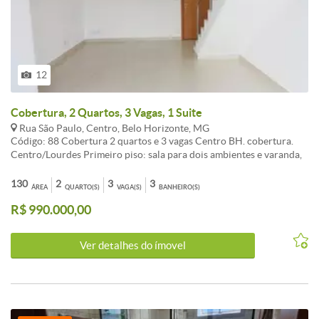
12
Cobertura, 2 Quartos, 3 Vagas, 1 Suite
Rua São Paulo, Centro, Belo Horizonte, MG
Código: 88 Cobertura 2 quartos e 3 vagas Centro BH. cobertura.
Centro/Lourdes Primeiro piso: sala para dois ambientes e varanda,
dois quartos, sendo uma suíte, banho social, cozinha e área de
serviço. Segundo piso: sala, banho social e área livre.
130
2
3
3
ÁREA
QUARTO(S)
VAGA(S)
BANHEIRO(S)
CARACTERISTICAS:Rebaixamento em gesso - D.C.E. - Área de lazer
R$ 990.000,00
- Piscina - Salão de festas - Salão de jogos - Quadras esportes -
Porteiro físico - Interfone - Play Ground - Churrasqueira - Sala
Ginástica - Sol da manhã - Esquadrias alumínio - Janela com
Ver detalhes do ímovel
venezianas - Gás Canalizado - Jardins - 1 Elevador social - 1
Elevador serviço - Hall Social Decorado - Portão Eletrônico -
Circuito de TV