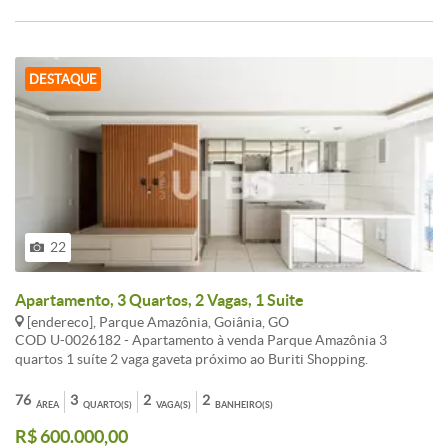
apartamento é a escolha perfeita para quem busca conforto
localização e qualidade de vida. Não perca essa oportunidade única
Agende agora mesmo sua visita e realize o sonho de morar bem -
Informações Atualizadas em Um de agosto Dois Mil e Vinte e Seis
DESTAQUE
22
Apartamento, 3 Quartos, 2 Vagas, 1 Suite
[endereco], Parque Amazônia, Goiânia, GO
COD U-0026182 - Apartamento à venda Parque Amazônia 3
quartos 1 suíte 2 vaga gaveta próximo ao Buriti Shopping.
Apartamento com 77 m muito bem distribuídos no condomínio
Solar Amazônia CMO com 3 quartos sendo 1 suíte sala ampla para
76
3
2
2
ÁREA
QUARTO(S)
VAGA(S)
BANHEIRO(S)
dois ambientes cozinha funcional com área de serviço separada
R$ 600.000,00
banheiro social e 1 vaga de garagem tipo gaveta para 2 carros.