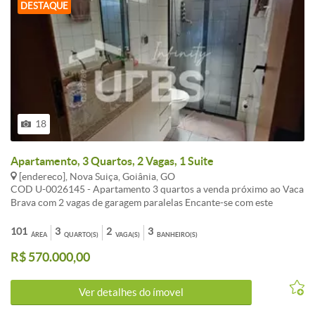
DESTAQUE
18
Apartamento, 3 Quartos, 2 Vagas, 1 Suite
[endereco], Nova Suiça, Goiânia, GO
COD U-0026145 - Apartamento 3 quartos a venda próximo ao Vaca
Brava com 2 vagas de garagem paralelas Encante-se com este
belíssimo apartamento de 3 quartos no Edifício Residencial Aldeia
do Lago á apenas duas quadras do Parque Vaca Brava no desejado
101
3
2
3
ÁREA
QUARTO(S)
VAGA(S)
BANHEIRO(S)
bairro Nova Suíça. Desfrute da vista privilegiada do andar alto e
R$ 570.000,00
relaxe na ampla varanda. Com 101 44 m de área privativa este
imóvel oferece o espaço ideal para você e sua família. Aproveite a
comodidade de 1 suíte 1 banheiro social e a praticidade da
Ver detalhes do ímovel
dependência de empregada. Conte com 2 vagas de garagem
Independentes para sua total conveniência. Pronto para morar. Este