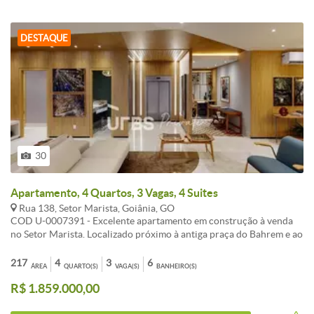
DESTAQUE
30
Apartamento, 4 Quartos, 3 Vagas, 4 Suites
Rua 138, Setor Marista, Goiânia, GO
COD U-0007391 - Excelente apartamento em construção à venda
no Setor Marista. Localizado próximo à antiga praça do Bahrem e ao
restaurante Carne de Caicó. Situado no 30° andar, são 217 m² de
área privativa, em uma planta surpreendente, 4 suítes plenas, ampla
217
4
3
6
ÁREA
QUARTO(S)
VAGA(S)
BANHEIRO(S)
sala integrada com a cozinha, lavabo, escritório, área de serviço,
R$ 1.859.000,00
banho de serviço e Laje técnica. São 3 vagas de garagem e
escaninho. Torre com fachada 100% nascente, sendo 2