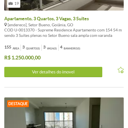
19
Apartamento, 3 Quartos, 3 Vagas, 3 Suites
[endereco], Setor Bueno, Goiânia, GO
COD U-0013370 - Supreme Residence Apartamento com 154 54 m
sendo 3 Suítes plenas no Setor Bueno sala ampla com varanda
gourmet e churrasqueira à carvão porcelanato 90x90 elevador
privativo. Lazer completo com piscina adulto e infantil salão de
155
3
3
4
ÁREA
QUARTO(S)
VAGA(S)
BANHEIRO(S)
festas academia brinquedoteca quadra poliesportiva. Um complexo
R$ 1.250.000,00
com 1.760 m2 de área de lazer. 3 vagas de garagem 1 escaninho R
1.250.000 00 - Informações Atualizadas em Um de agosto Dois Mil e
Vinte e Seis
Ver detalhes do ímovel
DESTAQUE