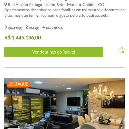
Rua Amélia Artiaga Jardim, Setor Marista, Goiânia, GO
Apartamentos desenhados para famílias em momentos diferentes de
vida, mas que têm em comum o gosto pelo alto padrão, pela
sofisticação nos detalhes, pelo lazer grandioso e pela vista
privilegiada da cidade. Preço e disponibilidade do imóvel sujeitos a
3
2
4
QUARTO(S)
VAGA(S)
BANHEIRO(S)
alteração sem aviso prévio.
R$ 1.446.136,00
Ver detalhes do ímovel
DESTAQUE