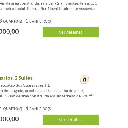
m de área construída, sala para 2 ambientes, terraço, 3
banheiro social. Possui Píer Naval totalmente nascente
 localização, e grande beleza natural, na boca da barra
Ilha do Amor, na Reserva do Paiva. O terreno tem um
3
1
QUARTO(S)
BANHEIRO(S)
,41 metros quadrados, com coberta para 04 veículos ou
000,00
casa de máquinas, pista pavimentada, espaços e píer
Ver detalhes
ntados, sendo um com palhoça. Taxas inclusas. Agende
artos, 2 Suites
Jaboatão dos Guararapes, PE
a de Jangada, próxima da praia, da ilha do amor,
l. 368m² de área construída em um terreno de 390m².,
 ambientes, cozinha, garagem, despensa, banheiro social,
de empregado, lavanderia, terraço em L, 04 quartos 02
4
4
QUARTO(S)
BANHEIRO(S)
eiro social, canil, poço artesiano. Venda R$ 580.000
000,00
isita!
Ver detalhes