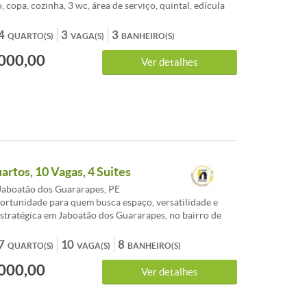
o, copa, cozinha, 3 wc, área de serviço, quintal, edícula
garagem coberta para 1 veículo mais espaço aberto para
 Terreno 12x41m totalizando 492m². Próximo de
4
3
3
QUARTO(S)
VAGA(S)
BANHEIRO(S)
os e comércio local. Venda R$ 800.000,00 Agende sua
000,00
Ver detalhes
artos, 10 Vagas, 4 Suites
Jaboatão dos Guararapes, PE
ortunidade para quem busca espaço, versatilidade e
estratégica em Jaboatão dos Guararapes, no bairro de
calização privilegiada Situado em uma região valorizada,
sso às principais vias, comércio, serviços e próximo à
7
10
8
QUARTO(S)
VAGA(S)
BANHEIRO(S)
tanto para moradia quanto para uso comercial.
000,00
cas do Imóvel Área construída: 373 m² Terreno amplo 7
Ver detalhes
do 4 suítes 8 banheiros 10 vagas de garagem Imóvel com
 Ambientes amplos e bem distribuídos Diferenciais
tado de conservação Grande potencial para: Clínica