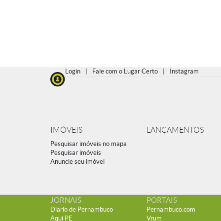
Login
|
Fale com o Lugar Certo
|
Instagram
IMÓVEIS
LANÇAMENTOS
Pesquisar imóveis no mapa
Pesquisar imóveis
Anuncie seu imóvel
JORNAIS
PORTAIS
Diario de Pernambuco
Pernambuco.com
Aqui PE
Vrum