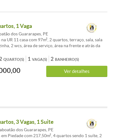
uartos, 1 Vaga
oatão dos Guararapes, PE
 na UR 11 casa com 97m², 2 quartos, terraço, sala, sala
zinha, 2 wcs, área de serviço, área na frente e atrás da
 de garagem. Venda R$ 195.000 Agende sua visita!<br />
ue da semana: Casa à venda localizado(a) em Ur-11,
2
1
2
QUARTO(S)
VAGA(S)
BANHEIRO(S)
 Guararapes.<br /><br />O imóvel apresenta 2
000,00
 2 banheiros, 1 vagas de garagem e área total de 167m².
Ver detalhes
e escolha para quem valoriza localização e qualidade de
atão dos Guararapes.<br /><br />Não perca tempo e
no melhor do bairro Ur-11.
artos, 3 Vagas, 1 Suite
Jaboatão dos Guararapes, PE
 em Piedade com 217,50m², 4 quartos sendo 1 suíte, 2