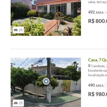
salas, terraç
nos fundos, 
dois carros.
492
ÁREA
supermercad
R$ 800.
visita!
25
Casa, 7 Qu
Candeias, 
Excelente op
localização 
Candeias. Lo
com fácil ace
490
ÁREA
praia ideal 
R$ 980.
Característi
quartos, sen
2 pavimentos
25
Excelente es