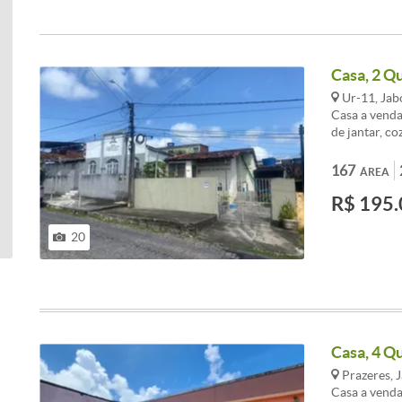
Casa, 2 Q
Ur-11, Jab
Casa a venda
de jantar, co
casa, 1 vaga
<br />Destaq
167
ÁREA
Jaboatão dos
R$ 195.
dormitórios,
Uma excelent
vida em Jabo
20
venha morar 
Casa, 4 Qu
Prazeres, 
Casa a venda