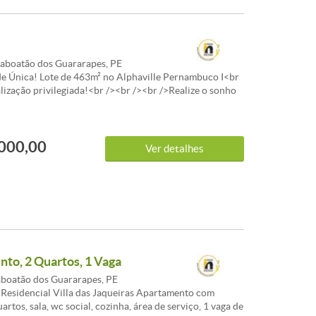
aboatão dos Guararapes, PE
e Única! Lote de 463m² no Alphaville Pernambuco I<br
lização privilegiada!<br /><br /><br />Realize o sonho
nvestir em um dos condomínios mais desejados da
><br />Lote espaçoso de 463m², no prestigiado
ernambuco I, é perfeito para quem busca segurança,
000,00
ualidade de vida.<br /><br /><br /> Topografia favorável
Ver detalhes
ução<br /><br /> Condomínio de alto padrão com
ra completa
to, 2 Quartos, 1 Vaga
aboatão dos Guararapes, PE
Residencial Villa das Jaqueiras Apartamento com
artos, sala, wc social, cozinha, área de serviço, 1 vaga de