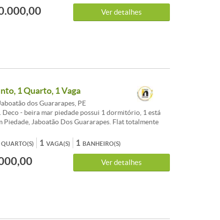
0.000,00
Ver detalhes
to, 1 Quarto, 1 Vaga
Jaboatão dos Guararapes, PE
. Deco - beira mar piedade possui 1 dormitório, 1 está
m Piedade, Jaboatão Dos Guararapes. Flat totalmente
 beira mar da Piedade. Alto padrão, na altura da
da e Boteco Barrazone. Agende sua visita!<br /><br
1
1
QUARTO(S)
VAGA(S)
BANHEIRO(S)
 oportunidade à venda de Apartamento em Jaboatão dos
000,00
no bairro Candeias, com preços e condições especiais.
Ver detalhes
O imóvel apresenta 1 dormitórios, 1 banheiros, 1 vagas
 área total de 28m². Uma excelente escolha para quem
alização e qualidade de vida em Jaboatão dos Guararapes.
Agende uma visita para conhecer este Apartamento de