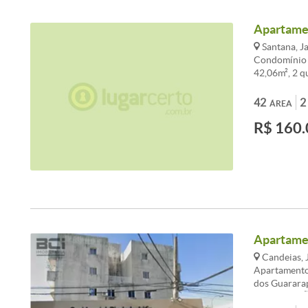
Apartamen
Santana, J
Condomínio 
42,06m², 2 qu
garagem, ref
Venda 160.0
42
2
ÁREA
aproximadam
R$ 160.
Apartamen
Candeias, 
Apartamento 
dos Guarar
OU LOCAÇÃO