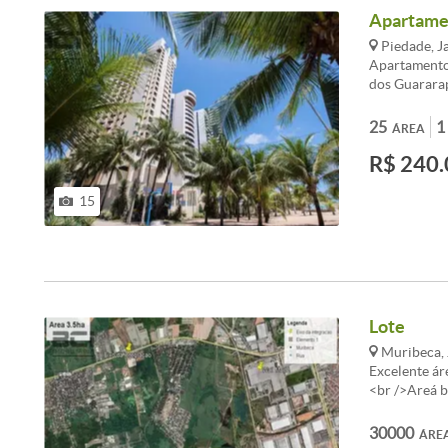
Apartamen
Piedade, J
Apartamento 
dos Guarara
1906, situad
TOWERS DOUB
25
1
ÁREA
em Piedade, 
R$ 240.
vestíbulo e 
sendo 28,91m
ideal do ter
15
3,29m²<br />
Lote
Muribeca, 
Excelente ár
<br />Areá b
11355<br />
30000
ÁRE