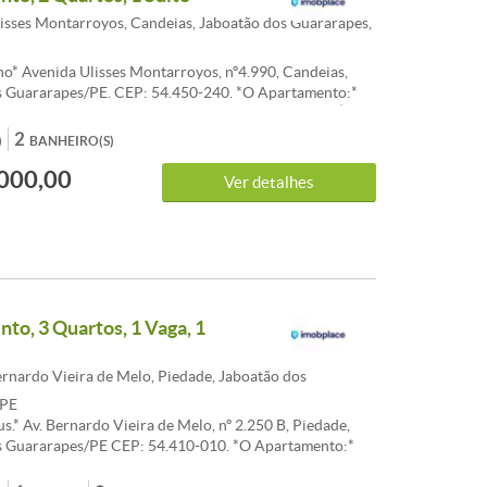
isses Montarroyos, Candeias, Jaboatão dos Guararapes,
ho* Avenida Ulisses Montarroyos, nº4.990, Candeias,
s Guararapes/PE. CEP: 54.450-240. *O Apartamento:*
artos sendo 01 Suíte | WC Social | Sala | Cozinha | Área
 Dependência de Serviço Completa | 2º Andar | Lateral
2
)
BANHEIRO(S)
mpreendimento:* Ano de Construção: 1989 | 02 Andares
000,00
or | Prédio Caixão | 04 unidades por andar. *Ponto de
Ver detalhes
 Em frente à Escola Cristã. *Venda:* R$155 mil. (Não
nciamento) Taxa de Condomínio: R$230,00. IPTU 2023:
ta única) Terreno Próprio. Adriano Ferreira | Corretor
Creci 11.016/PE 7ª Região (81) 98707.8787 Me Chama no
 esse link direto: https://whats.link/adrianoferreira0-
0014
to, 3 Quartos, 1 Vaga, 1
rnardo Vieira de Melo, Piedade, Jaboatão dos
 PE
s.* Av. Bernardo Vieira de Melo, nº 2.250 B, Piedade,
s Guararapes/PE CEP: 54.410-010. *O Apartamento:*
artos sendo 1 suíte | WC Social | Sala para 2 ambientes |