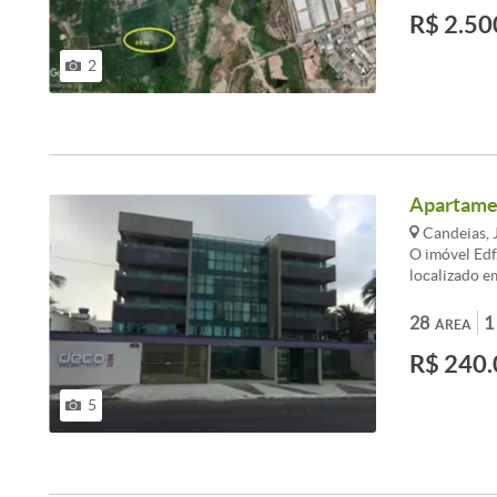
R$ 2.50
2
Apartamen
Candeias, 
O imóvel Edf
localizado e
mobiliado na
Jaboatão Hon
28
1
ÁREA
/>Excelente
R$ 240.
Guararapes, 
<br /><br />
de garagem e
5
valoriza loc
<br /><br />
perto!