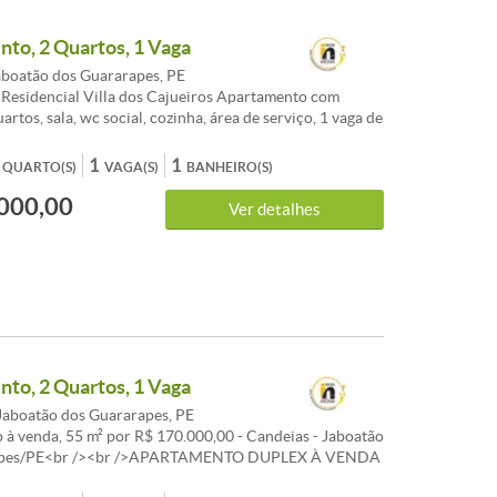
to, 2 Quartos, 1 Vaga
aboatão dos Guararapes, PE
Residencial Villa dos Cajueiros Apartamento com
artos, sala, wc social, cozinha, área de serviço, 1 vaga de
ormado, piso em porcelanato. Aceita financiamento.
000 Condomínio aproximadamente R$ 306,51 IPTU
1
1
QUARTO(S)
VAGA(S)
BANHEIRO(S)
ente R$ 60,52 Agende sua visita!
000,00
Ver detalhes
to, 2 Quartos, 1 Vaga
Jaboatão dos Guararapes, PE
à venda, 55 m² por R$ 170.000,00 - Candeias - Jaboatão
apes/PE<br /><br />APARTAMENTO DUPLEX À VENDA
 CANDEIAS (PIEDADE LIFE)<br /><br /><br