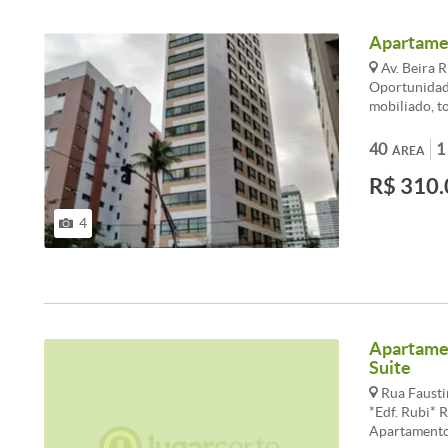
Apartamen
Av. Beira R
Oportunidade
mobiliado, t
40
1
ÁREA
R$ 310.
4
Apartamen
Suite
Rua Fausti
*Edf. Rubi* 
Apartamento