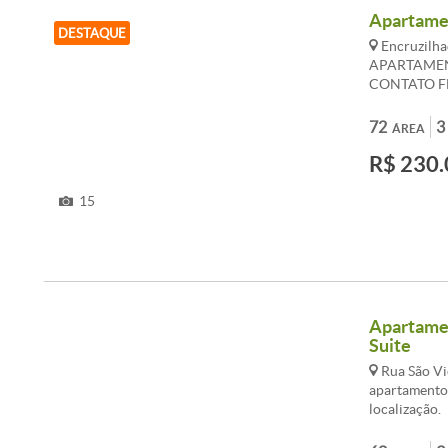
Apartamen
DESTAQUE
Encruzilhad
APARTAMEN
CONTATO FL
99890.7138
72
3
ÁREA
R$ 230.
15
Apartamen
Suite
Rua São Vic
apartamento 
localização.