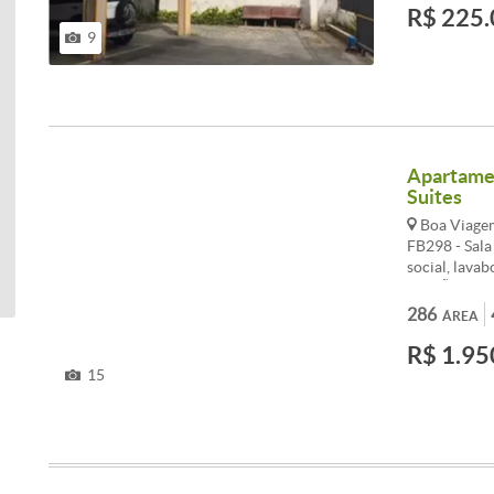
R$ 225.
9
Apartamen
Suites
Boa Viagem
FB298 - Sala
social, lava
serviÃ§o, du
286
ÁREA
R$ 1.95
15