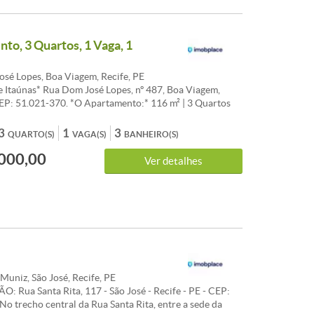
 R$720,00 IPTU 2022: R$2.840,00 (Cota Única) Adriano
orretor de Imóveis Creci 11.016/PE 7ª Região (81)
Me Chama no Whatsapp por esse link direto:
to, 3 Quartos, 1 Vaga, 1
s.link/adrianoferreira0 -Cod:21576
sé Lopes, Boa Viagem, Recife, PE
de Itaúnas* Rua Dom José Lopes, nº 487, Boa Viagem,
EP: 51.021-370. *O Apartamento:* 116 m² | 3 Quartos
e | WC Social | Sala para 2 ambientes | Varanda | Cozinha
rviço | Cerâmica em todo o apartamento | Dep. de Serviço
3
1
3
QUARTO(S)
VAGA(S)
BANHEIRO(S)
ascente | 01 vaga de garagem. *O Empreendimento:*
000,00
rução 2003 | 02 Elevadores | 02 unidades por andar |
Ver detalhes
Central de Gás | Bicicletário | Gerador | Playground |
tas | Churrasqueira. *Ponto de Referência:* Ao lado do
BAR. *VENDA:* R$ 500.000,00 (Aceita
to) Taxa de Condomínio: R$1.400,00. IPTU 2022:
Cota Única) Adriano Ferreira | Corretor de Imóveis
6/PE 7ª Região (81) 98707.8787 Me Chama no Whatsapp
k direto: https://whats.link/adrianoferreira0 -Cod:22442
uniz, São José, Recife, PE
 Rua Santa Rita, 117 - São José - Recife - PE - CEP:
No trecho central da Rua Santa Rita, entre a sede da