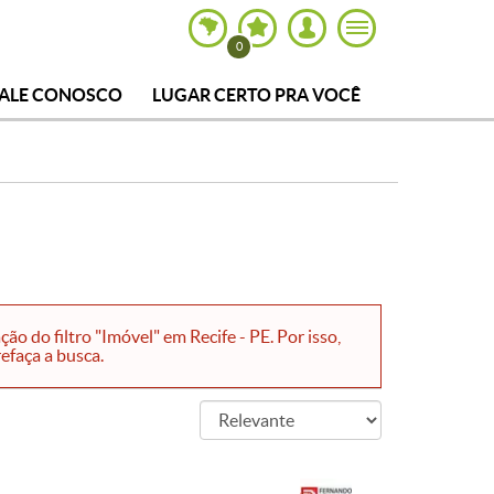
0
FALE CONOSCO
LUGAR CERTO PRA VOCÊ
o do filtro "Imóvel" em Recife - PE. Por isso,
efaça a busca.