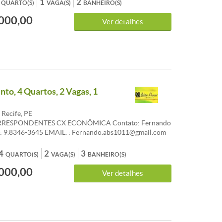
1
2
QUARTO(S)
VAGA(S)
BANHEIRO(S)
000,00
Ver detalhes
to, 4 Quartos, 2 Vagas, 1
 Recife, PE
RESPONDENTES CX ECONÔMICA Contato: Fernando
 : 9.8346-3645 EMAIL. : Fernando.abs1011@gmail.com
4
2
3
QUARTO(S)
VAGA(S)
BANHEIRO(S)
000,00
Ver detalhes