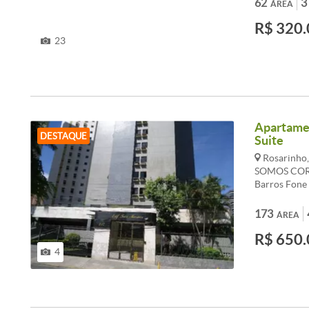
62
3
ÁREA
R$ 320.
23
Apartamen
DESTAQUE
Suite
Rosarinho,
SOMOS COR
Barros Fone
173
ÁREA
R$ 650.
4