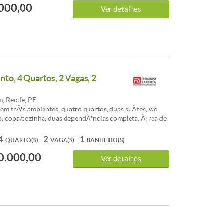
000,00
Ver detalhes
to, 4 Quartos, 2 Vagas, 2
, Recife, PE
 em trÃªs ambientes, quatro quartos, duas suÃ­tes, wc
bo, copa/cozinha, duas dependÃªncias completa, Ã¡rea de
as vagas de garagem, 286 mÂ².
4
2
1
QUARTO(S)
VAGA(S)
BANHEIRO(S)
0.000,00
Ver detalhes