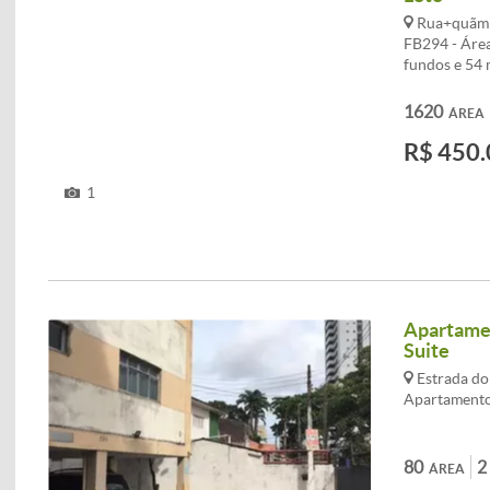
Rua+quã­mi
FB294 - Área
fundos e 54 m
1620
ÁREA
R$ 450.
1
Apartamen
Suite
Estrada do
Apartamento,
80
2
ÁREA