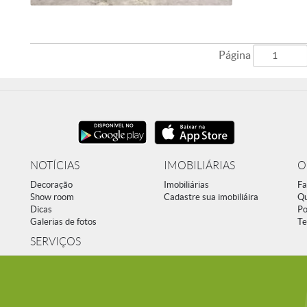
Página
NOTÍCIAS
IMOBILIÁRIAS
O
Decoração
Imobiliárias
Fa
Show room
Cadastre sua imobiliáira
Q
Dicas
Po
Galerias de fotos
Te
SERVIÇOS