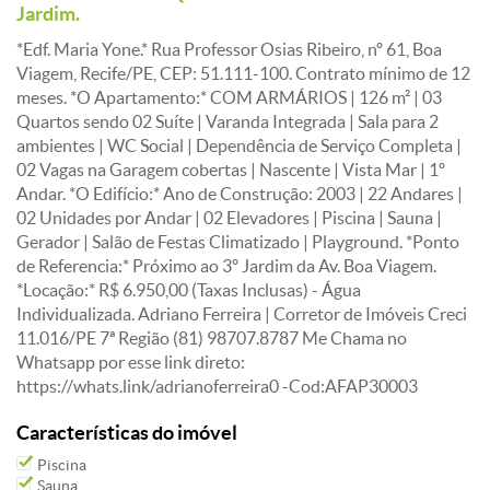
Jardim.
*Edf. Maria Yone.* Rua Professor Osias Ribeiro, nº 61, Boa
Viagem, Recife/PE, CEP: 51.111-100. Contrato mínimo de 12
meses. *O Apartamento:* COM ARMÁRIOS | 126 m² | 03
Quartos sendo 02 Suíte | Varanda Integrada | Sala para 2
ambientes | WC Social | Dependência de Serviço Completa |
02 Vagas na Garagem cobertas | Nascente | Vista Mar | 1º
Andar. *O Edifício:* Ano de Construção: 2003 | 22 Andares |
02 Unidades por Andar | 02 Elevadores | Piscina | Sauna |
Gerador | Salão de Festas Climatizado | Playground. *Ponto
de Referencia:* Próximo ao 3º Jardim da Av. Boa Viagem.
*Locação:* R$ 6.950,00 (Taxas Inclusas) - Água
Individualizada. Adriano Ferreira | Corretor de Imóveis Creci
11.016/PE 7ª Região (81) 98707.8787 Me Chama no
Whatsapp por esse link direto:
https://whats.link/adrianoferreira0 -Cod:AFAP30003
Características do imóvel
Piscina
Sauna