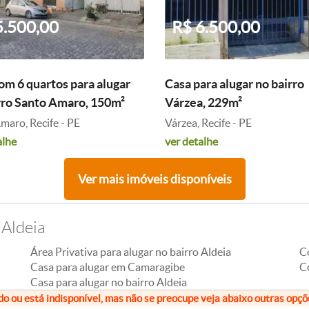
5.500,00
R$ 6.500,00
om 6 quartos para alugar
Casa para alugar no bairro
rro Santo Amaro, 150m²
Várzea, 229m²
maro, Recife - PE
Várzea, Recife - PE
alhe
ver detalhe
Ver mais imóveis disponíveis
 Aldeia
Área Privativa para alugar no bairro Aldeia
C
Casa para alugar em Camaragibe
Co
Casa para alugar no bairro Aldeia
do ou está indisponível, mas não se preocupe veja abaixo outras opç