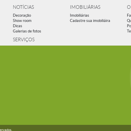
NOTÍCIAS
IMOBILIÁRIAS
O
Decoração
Imobiliárias
Fa
Show room
Cadastre sua imobiliáira
Q
Dicas
Po
Galerias de fotos
Te
SERVIÇOS
servados.