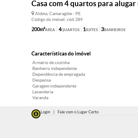
Casa com 4 quartos para alugar 
Aldeia, Camaragibe - PE
Código do imóvel: cód:289
200m²
4
1
3
ÁREA
QUARTOS
SUÍTES
BANHEIROS
Características do imóvel
Armário de cozinha
Banheiro independente
Dependência de empregada
Despensa
Garagem independente
Lavanderia
Varanda
Login
|
Fale com o Lugar Certo