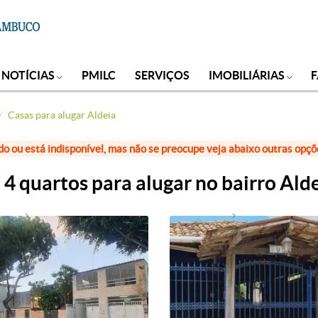
NOTÍCIAS
PMILC
SERVIÇOS
IMOBILIÁRIAS
Casas para alugar Aldeia
do ou está indisponível, mas não se preocupe veja abaixo outras opç
4 quartos para alugar no bairro Ald