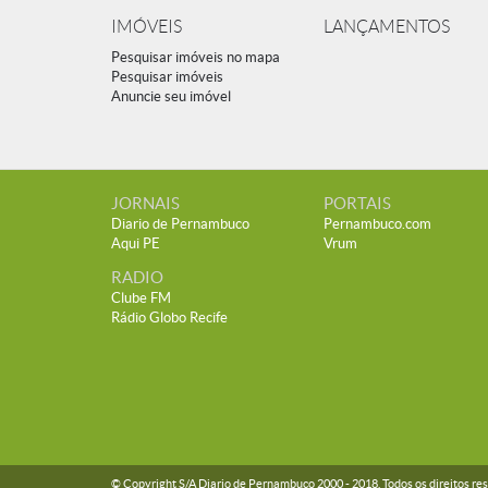
IMÓVEIS
LANÇAMENTOS
Pesquisar imóveis no mapa
Pesquisar imóveis
Anuncie seu imóvel
JORNAIS
PORTAIS
Diario de Pernambuco
Pernambuco.com
Aqui PE
Vrum
RADIO
Clube FM
Rádio Globo Recife
© Copyright S/A Diario de Pernambuco 2000 -
2018
. Todos os direitos re