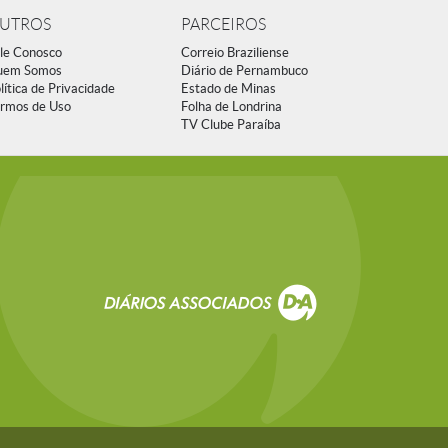
UTROS
PARCEIROS
le Conosco
Correio Braziliense
uem Somos
Diário de Pernambuco
lítica de Privacidade
Estado de Minas
rmos de Uso
Folha de Londrina
TV Clube Paraíba