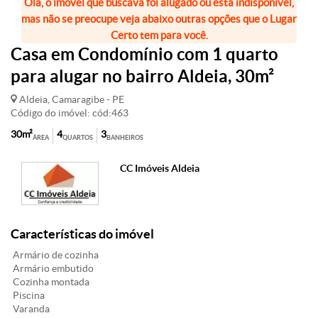
Olá, o imóvel que buscava foi alugado ou está indisponível,
mas não se preocupe veja abaixo outras opções que o Lugar
Certo tem para você.
Casa em Condomínio com 1 quarto
para alugar no bairro Aldeia, 30m²
Aldeia, Camaragibe - PE
Código do imóvel: cód:463
30m²
4
3
ÁREA
QUARTOS
BANHEIROS
CC Imóveis Aldeia
Características do imóvel
Armário de cozinha
Armário embutido
Cozinha montada
Piscina
Varanda