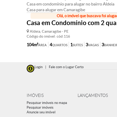
Casa em condomínio para alugar no bairro Aldeia
Casa para alugar em Camaragibe
Olá, o imóvel que buscava foi aluga
Casa em Condomínio com 2 quart
Aldeia, Camaragibe - PE
Código do imóvel: cód:116
104m²
4
1
3
3
ÁREA
QUARTOS
SUÍTES
VAGAS
BANHEI
Login
|
Fale com o Lugar Certo
IMÓVEIS
LANÇAMENTOS
Pesquisar imóveis no mapa
Pesquisar imóveis
Anuncie seu imóvel