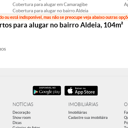
Cobertura para alugar em Camaragibe
A
Cobertura para alugar no bairro Aldeia
do ou está indisponível, mas não se preocupe veja abaixo outras opç
os para alugar no bairro Aldeia, 104m²
ROS
NOTÍCIAS
IMOBILIÁRIAS
O
Decoração
Imobiliárias
Fa
Show room
Cadastre sua imobiliáira
Q
Dicas
Po
Galerias de fotos
Te