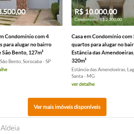
3.500,00
R$ 10.000,00
Condomínio: R$ 2.300,00
em Condomínio com 4
Casa em Condomínio com 
s para alugar no bairro
quartos para alugar no bai
 São Bento, 127m²
Estância das Amendoeiras
320m²
São Bento, Sorocaba - SP
alhe
Estância das Amendoeiras, La
Santa - MG
ver detalhe
Ver mais imóveis disponíveis
 Aldeia