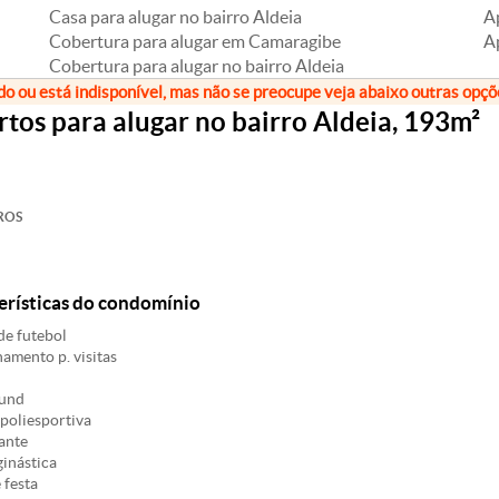
Casa para alugar no bairro Aldeia
A
Cobertura para alugar em Camaragibe
A
Cobertura para alugar no bairro Aldeia
do ou está indisponível, mas não se preocupe veja abaixo outras opç
os para alugar no bairro Aldeia, 193m²
ROS
erísticas do condomínio
e futebol
amento p. visitas
und
poliesportiva
ante
ginástica
 festa