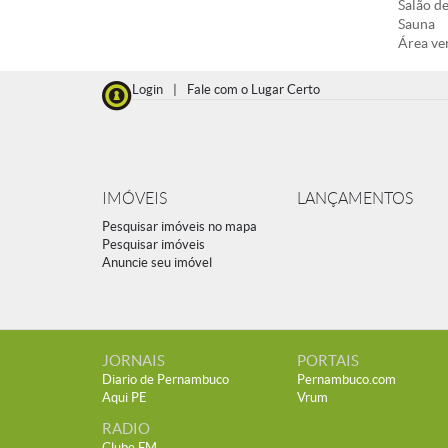
Salão de
Sauna
Área ve
Login
|
Fale com o Lugar Certo
IMÓVEIS
LANÇAMENTOS
Pesquisar imóveis no mapa
Pesquisar imóveis
Anuncie seu imóvel
JORNAIS
PORTAIS
Diario de Pernambuco
Pernambuco.com
Aqui PE
Vrum
RADIO
Clube FM