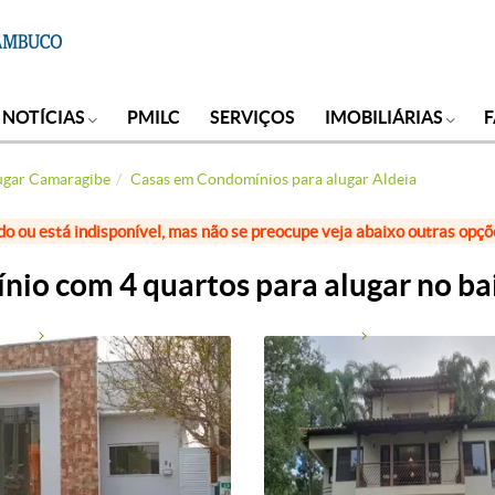
NOTÍCIAS
PMILC
SERVIÇOS
IMOBILIÁRIAS
ugar Camaragibe
Casas em Condomínios para alugar Aldeia
do ou está indisponível, mas não se preocupe veja abaixo outras opç
io com 4 quartos para alugar no bai