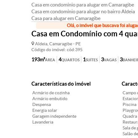
Casa em condomínio para alugar em Camaragibe
Casa em condomínio para alugar no bairro Aldeia
Casa para alugar em Camaragibe
Olá, o imóvel que buscava foi aluga
Casa em Condomínio com 4 quart
Aldeia, Camaragibe - PE
Código do imóvel: cód:395
193m²
4
1
3
3
ÁREA
QUARTOS
SUÍTES
VAGAS
BANHEI
Características do imóvel
Caract
Armário de cozinha
Campo d
Armário embutido
Estacion
Despensa
Piscina
Energia solar
Playgro
Garagem independente
Quadra 
Lavanderia
Restaur
Sala de 
Salão de