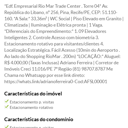
*Edf. Empresarial Rio Mar Trade Center . Torre 04* Av.
República do Libano, nº 256, Pina, Recife/PE, CEP: 51.110-
160. *A Sala:* 33,36m² | WC Social | Piso Elevado em Granito |
Climatizada | Iluminação e Elétrica pronta | 1 Vaga.
*Diferenciais do Empreendimento:* 1. 09 Elevadores
Inteligentes 2. Controle Acesso com biometria 3.
Estacionamento rotativo para visitantes/clientes 4.
Localização Estratégica. Fácil Acesso (10min do Aeroporto .
Ao lado do Shopping RioMar . 200m) *LOCAÇÃO:* Aluguel:
R$ 4.000,00 (Taxas Inclusas) Adriano Ferreira | Corretor de
Imóveis Creci 11.016/PE 7ª Região (81) 98707.8787 Me
Chama no Whatsapp por esse link direto:
https://whats.link/adrianoferreira0-Cod:AFSL00001
Características do imóvel
Estacionamento p. visitas
Estacionamento rotativo
Características do condomínio
Estacionamento p. visitas