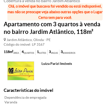
Cobertura à venda no bairro Jardim Atlântico
Olá, o imóvel que buscava foi vendido ou está indisponível,
mas não se preocupe veja abaixo outras opções que o Lugar
Certo tem para você.
Apartamento com 3 quartos à venda
no bairro Jardim Atlântico, 118m²
Jardim Atlântico, Olinda - PE
Código do imóvel: LP 3167
118m²
4
1
3
3
ÁREA
QUARTOS
SUÍTES
VAGAS
BANHEIROS
Luiza Parizi Imóveis
Características do imóvel
Dependência de empregada
Varanda