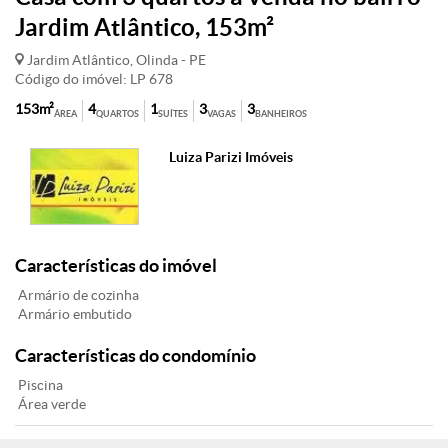
Jardim Atlântico, 153m²
Jardim Atlântico, Olinda - PE
Código do imóvel: LP 678
153m²
4
1
3
3
ÁREA
QUARTOS
SUÍTES
VAGAS
BANHEIROS
Luiza Parizi Imóveis
Características do imóvel
Armário de cozinha
Armário embutido
Características do condomínio
Piscina
Área verde