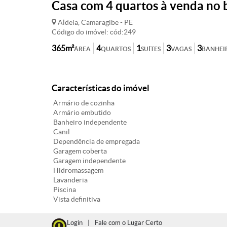
Casa com 4 quartos à venda no 
Aldeia, Camaragibe - PE
Código do imóvel: cód:249
365m²
4
1
3
3
ÁREA
QUARTOS
SUÍTES
VAGAS
BANHEI
Características do imóvel
Armário de cozinha
Armário embutido
Banheiro independente
Canil
Dependência de empregada
Garagem coberta
Garagem independente
Hidromassagem
Lavanderia
Piscina
Vista definitiva
Login
|
Fale com o Lugar Certo