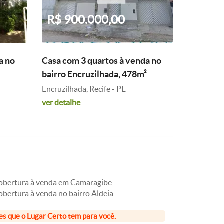
R$ 900.000,00
a no
Casa com 3 quartos à venda no
²
bairro Encruzilhada, 478m²
Encruzilhada, Recife - PE
ver detalhe
obertura à venda em Camaragibe
obertura à venda no bairro Aldeia
ões que o Lugar Certo tem para você.