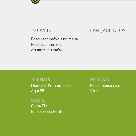
IMÓVEIS
LANÇAMENTOS
Pesquisar imóveis no mapa
Pesquisar imóveis
Anuncie seu imóvel
JORNAIS
PORTAIS
Diario de Pernambuco
Pernambuco.com
Aqui PE
Vrum
RADIO
Clube FM
Rádio Globo Recife