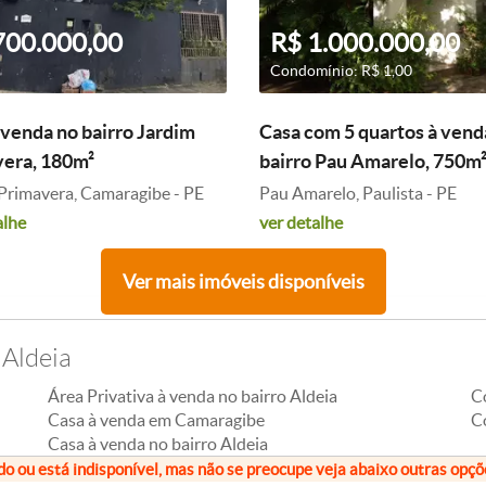
700.000,00
R$ 1.000.000,00
Condomínio: R$ 1,00
 venda no bairro Jardim
Casa com 5 quartos à vend
era, 180m²
bairro Pau Amarelo, 750m
Primavera, Camaragibe - PE
Pau Amarelo, Paulista - PE
alhe
ver detalhe
Ver mais imóveis disponíveis
 Aldeia
Área Privativa à venda no bairro Aldeia
C
Casa à venda em Camaragibe
C
Casa à venda no bairro Aldeia
do ou está indisponível, mas não se preocupe veja abaixo outras opç