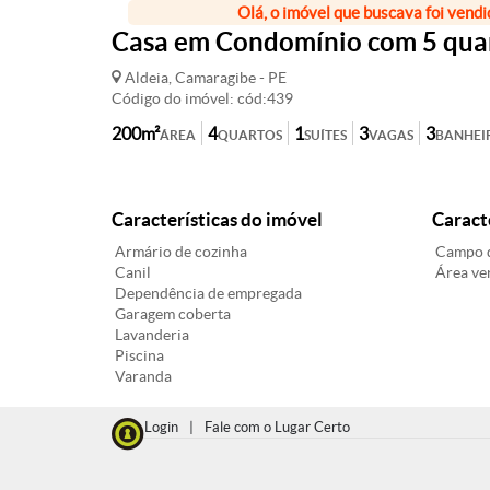
Olá, o imóvel que buscava foi vendi
Casa em Condomínio com 5 quart
Aldeia, Camaragibe - PE
Código do imóvel: cód:439
200m²
4
1
3
3
ÁREA
QUARTOS
SUÍTES
VAGAS
BANHEI
Características do imóvel
Caract
Armário de cozinha
Campo d
Canil
Área ve
Dependência de empregada
Garagem coberta
Lavanderia
Piscina
Varanda
Login
|
Fale com o Lugar Certo