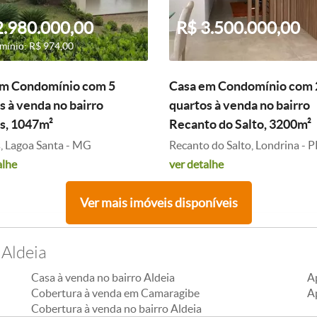
2.980.000,00
R$ 3.500.000,00
ínio: R$ 974,00
em Condomínio com 5
Casa em Condomínio com 
s à venda no bairro
quartos à venda no bairro
s, 1047m²
Recanto do Salto, 3200m²
, Lagoa Santa - MG
Recanto do Salto, Londrina - 
alhe
ver detalhe
Ver mais imóveis disponíveis
 Aldeia
Casa à venda no bairro Aldeia
A
Cobertura à venda em Camaragibe
A
Cobertura à venda no bairro Aldeia