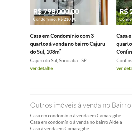
R$ 798.000,00
R$ 
Condomínio: R$ 210,00
Condom
Casa em Condomínio com 3
Casa 
quartos à venda no bairro Cajuru
quarto
do Sul, 108m²
Confin
Cajuru do Sul, Sorocaba - SP
Confins
ver detalhe
ver det
Outros imóveis à venda no Bairro
Casa em condomínio à venda em Camaragibe
Casa em condomínio à venda no bairro Aldeia
Casa à venda em Camaragibe