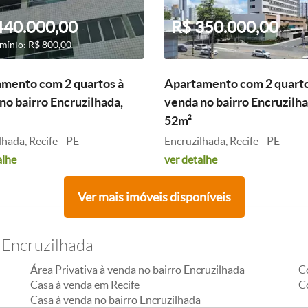
440.000,00
R$ 350.000,00
ínio: R$ 800,00
mento com 2 quartos à
Apartamento com 2 quarto
no bairro Encruzilhada,
venda no bairro Encruzilha
52m²
lhada, Recife - PE
Encruzilhada, Recife - PE
alhe
ver detalhe
Ver mais imóveis disponíveis
 Encruzilhada
Área Privativa à venda no bairro Encruzilhada
C
Casa à venda em Recife
C
Casa à venda no bairro Encruzilhada