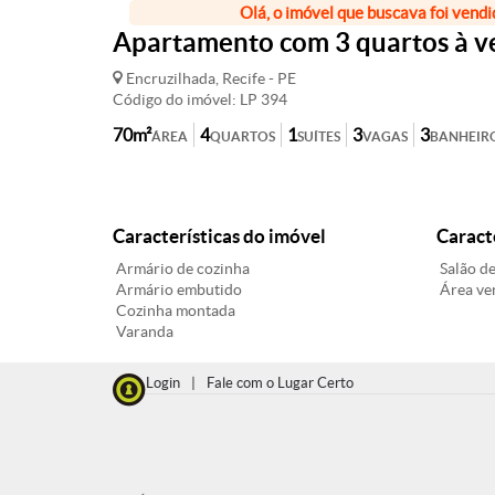
Olá, o imóvel que buscava foi vendi
Apartamento com 3 quartos à ve
Encruzilhada, Recife - PE
Código do imóvel: LP 394
70m²
4
1
3
3
ÁREA
QUARTOS
SUÍTES
VAGAS
BANHEIR
Características do imóvel
Caract
Armário de cozinha
Salão de
Armário embutido
Área ve
Cozinha montada
Varanda
Login
|
Fale com o Lugar Certo