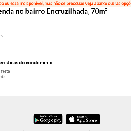
do ou está indisponível, mas não se preocupe veja abaixo outras opç
nda no bairro Encruzilhada, 70m²
OS
erísticas do condomínio
 festa
rde