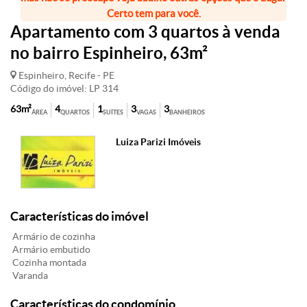
Certo tem para você.
Apartamento com 3 quartos à venda
no bairro Espinheiro, 63m²
Espinheiro, Recife - PE
Código do imóvel: LP 314
63m²
4
1
3
3
ÁREA
QUARTOS
SUÍTES
VAGAS
BANHEIROS
Luiza Parizi Imóveis
Características do imóvel
Armário de cozinha
Armário embutido
Cozinha montada
Varanda
Características do condomínio