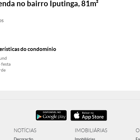
nda no bairro Iputinga, 81m²
OS
erísticas do condomínio
und
 festa
rde
NOTÍCIAS
IMOBILIÁRIAS
O
Decoração
Imobiliárias
Fa