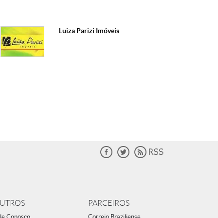
Luiza Parizi Imóveis
UTROS
PARCEIROS
le Conosco
Correio Braziliense