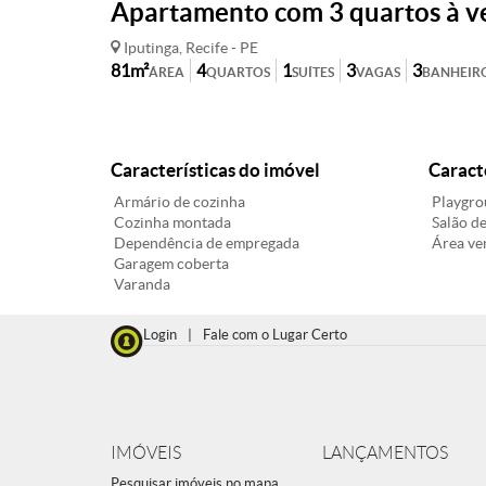
Apartamento com 3 quartos à ve
Iputinga, Recife - PE
81m²
4
1
3
3
ÁREA
QUARTOS
SUÍTES
VAGAS
BANHEIR
Características do imóvel
Caract
Armário de cozinha
Playgro
Cozinha montada
Salão de
Dependência de empregada
Área ve
Garagem coberta
Varanda
Login
|
Fale com o Lugar Certo
IMÓVEIS
LANÇAMENTOS
Pesquisar imóveis no mapa