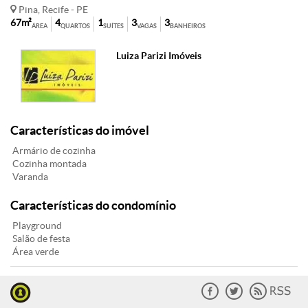
Pina, Recife - PE
67m²
4
1
3
3
ÁREA
QUARTOS
SUÍTES
VAGAS
BANHEIROS
Luiza Parizi Imóveis
Características do imóvel
Armário de cozinha
Cozinha montada
Varanda
Características do condomínio
Playground
Salão de festa
Área verde