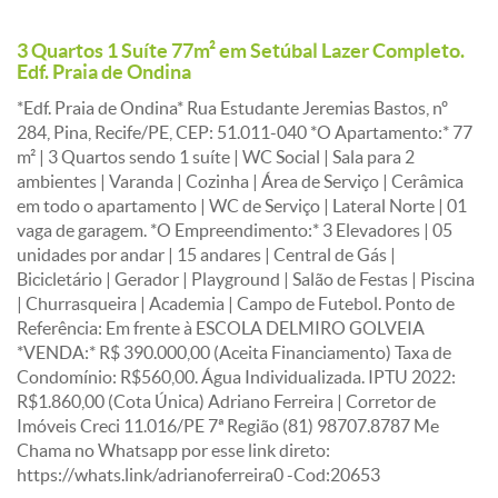
3 Quartos 1 Suíte 77m² em Setúbal Lazer Completo.
Edf. Praia de Ondina
*Edf. Praia de Ondina* Rua Estudante Jeremias Bastos, nº
284, Pina, Recife/PE, CEP: 51.011-040 *O Apartamento:* 77
m² | 3 Quartos sendo 1 suíte | WC Social | Sala para 2
ambientes | Varanda | Cozinha | Área de Serviço | Cerâmica
em todo o apartamento | WC de Serviço | Lateral Norte | 01
vaga de garagem. *O Empreendimento:* 3 Elevadores | 05
unidades por andar | 15 andares | Central de Gás |
Bicicletário | Gerador | Playground | Salão de Festas | Piscina
| Churrasqueira | Academia | Campo de Futebol. Ponto de
Referência: Em frente à ESCOLA DELMIRO GOLVEIA
*VENDA:* R$ 390.000,00 (Aceita Financiamento) Taxa de
Condomínio: R$560,00. Água Individualizada. IPTU 2022:
R$1.860,00 (Cota Única) Adriano Ferreira | Corretor de
Imóveis Creci 11.016/PE 7ª Região (81) 98707.8787 Me
Chama no Whatsapp por esse link direto:
https://whats.link/adrianoferreira0 -Cod:20653