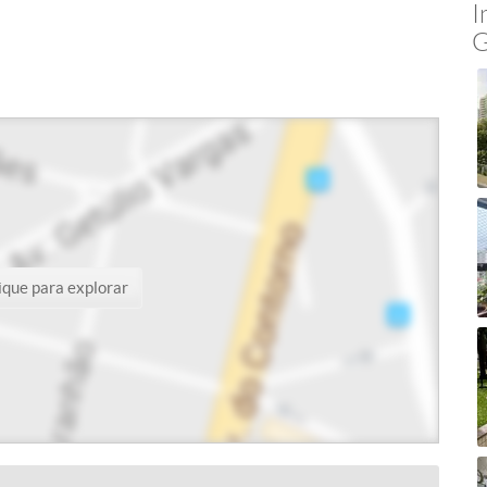
I
G
ique para explorar