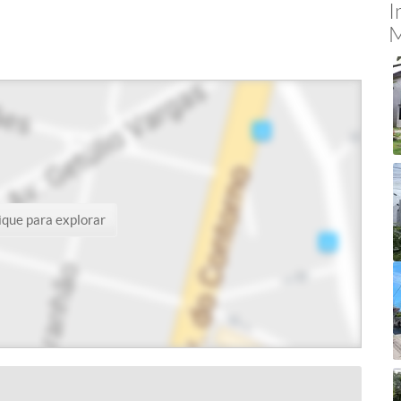
I
M
ique para explorar