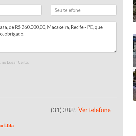
 no Lugar Certo.
(31) 3889-4765
Ver telefone
ão Ltda