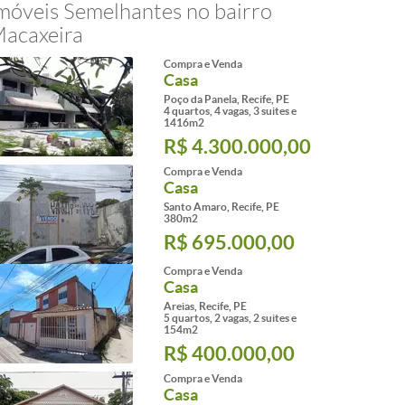
móveis Semelhantes no bairro
acaxeira
Compra e Venda
Casa
Poço da Panela, Recife, PE
4 quartos, 4 vagas, 3 suites e
1416m2
R$ 4.300.000,00
Compra e Venda
Casa
Santo Amaro, Recife, PE
380m2
R$ 695.000,00
Compra e Venda
Casa
Areias, Recife, PE
5 quartos, 2 vagas, 2 suites e
154m2
R$ 400.000,00
Compra e Venda
Casa