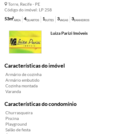
Torre, Recife - PE
Código do imóvel: LP 258
53m²
4
1
3
3
ÁREA
QUARTOS
SUÍTES
VAGAS
BANHEIROS
Luiza Parizi Imóveis
Características do imóvel
Armário de cozinha
Armário embutido
Cozinha montada
Varanda
Características do condomínio
Churrasqueira
Piscina
Playground
Salão de festa